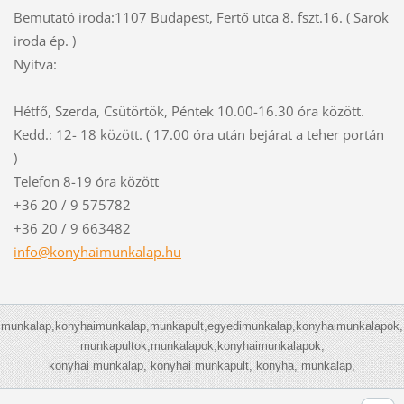
Bemutató iroda:1107 Budapest, Fertő utca 8. fszt.16. ( Sarok
iroda ép. )
Nyitva:
Hétfő, Szerda, Csütörtök, Péntek 10.00-16.30 óra között.
Kedd.: 12- 18 között. ( 17.00 óra után bejárat a teher portán
)
Telefon 8-19 óra között
+36 20 / 9 575782
+36 20 / 9 663482
info@kon
yhaimunk
alap.hu
munkalap,konyhaimunkalap,munkapult,egyedimunkalap,konyhaimunkalapok,
munkapultok,munkalapok,konyhaimunkalapok,
konyhai munkalap, konyhai munkapult, konyha, munkalap,