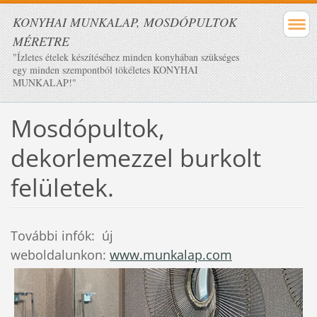
KONYHAI MUNKALAP, MOSDÓPULTOK
MÉRETRE
"Ízletes ételek készítéséhez minden konyhában szükséges
egy minden szempontból tökéletes KONYHAI
MUNKALAP!"
Mosdópultok,
dekorlemezzel burkolt
felületek.
További infók: új
weboldalunkon:
www.munkalap.com