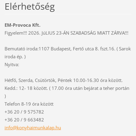
Elérhetőség
EM-Provoca Kft.
Figyelem!!! 2026. JúLIUS 23-ÁN SZABADSÁG MIATT ZÁRVA!!!
Bemutató iroda:1107 Budapest, Fertő utca 8. fszt.16. ( Sarok
iroda ép. )
Nyitva:
Hétfő, Szerda, Csütörtök, Péntek 10.00-16.30 óra között.
Kedd.: 12- 18 között. ( 17.00 óra után bejárat a teher portán
)
Telefon 8-19 óra között
+36 20 / 9 575782
+36 20 / 9 663482
info@kon
yhaimunk
alap.hu