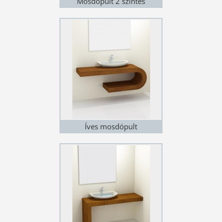
Mosdópult 2 szintes
Íves mosdópult