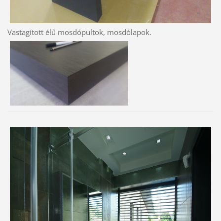
Vastagított élű mosdópultok, mosdólapok.