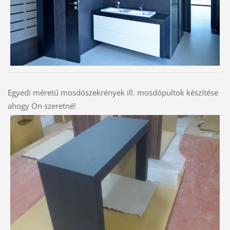
Egyedi méretű mosdószekrények ill. mosdópultok készítése
ahogy Ön szeretné!