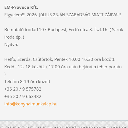
EM-Provoca Kft.
Figyelem!!! 2026. JúLIUS 23-ÁN SZABADSÁG MIATT ZÁRVA!!!
Bemutató iroda:1107 Budapest, Fertő utca 8. fszt.16. ( Sarok
iroda ép. )
Nyitva:
Hétfő, Szerda, Csütörtök, Péntek 10.00-16.30 óra között.
Kedd.: 12- 18 között. ( 17.00 óra után bejárat a teher portán
)
Telefon 8-19 óra között
+36 20 / 9 575782
+36 20 / 9 663482
info@kon
yhaimunk
alap.hu
munkalap,konyhaimunkalap,munkapult,egyedimunkalap,konyhaimunkalapok,