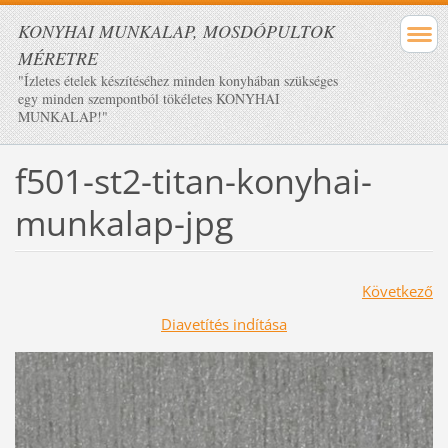
KONYHAI MUNKALAP, MOSDÓPULTOK
MÉRETRE
"Ízletes ételek készítéséhez minden konyhában szükséges
egy minden szempontból tökéletes KONYHAI
MUNKALAP!"
f501-st2-titan-konyhai-
munkalap-jpg
Következő
Diavetítés indítása