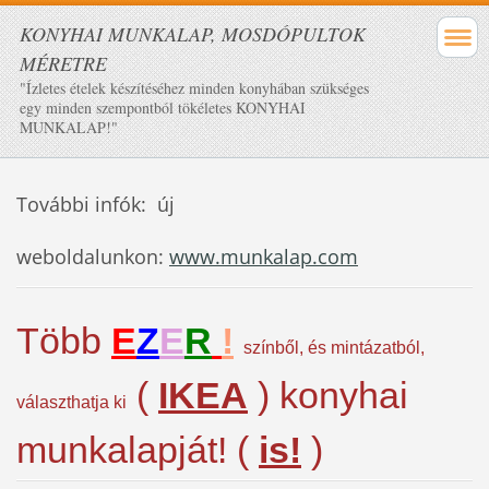
KONYHAI MUNKALAP, MOSDÓPULTOK
MÉRETRE
"Ízletes ételek készítéséhez minden konyhában szükséges
egy minden szempontból tökéletes KONYHAI
MUNKALAP!"
További infók: új
weboldalunkon:
www.munkalap.com
Több
E
Z
E
R
!
színből, és mintázatból,
(
IKEA
) konyhai
választhatja ki
munkalapját! (
is!
)